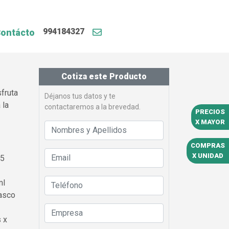
994184327
ontácto
Cotiza este Producto
sfruta
Déjanos tus datos y te
 la
contactaremos a la brevedad.
PRECIOS
X MAYOR
COMPRAS
X UNIDAD
25
ml
asco
s x