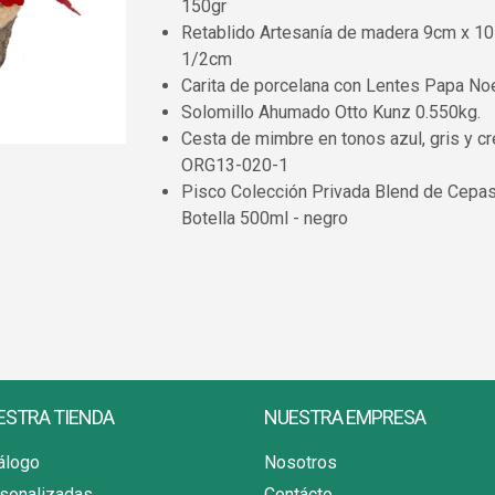
150gr
Retablido Artesanía de madera 9cm x 10
1/2cm
Carita de porcelana con Lentes Papa No
Solomillo Ahumado Otto Kunz 0.550kg.
Cesta de mimbre en tonos azul, gris y c
ORG13-020-1
Pisco Colección Privada Blend de Cepa
Botella 500ml - negro
ESTRA TIENDA
NUESTRA EMPRESA
álogo
Nosotros
sonalizadas
Contácto