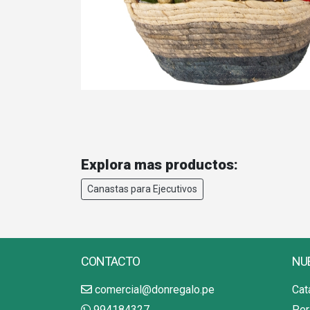
Explora mas productos:
Canastas para Ejecutivos
CONTACTO
NU
comercial@donregalo.pe
Cat
994184327
Per