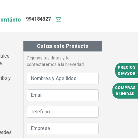
994184327
ontácto
Cotiza este Producto
dulce
Déjanos tus datos y te
e
contactaremos a la brevedad.
PRECIOS
X MAYOR
illo y
COMPRAS
X UNIDAD
verdes